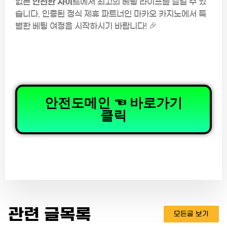
없는
안전한 사이트
에서 최고의 베팅 라이프를 즐길 수 있
습니다. 인증된 정식 제휴 파트너인 마카오 카지노에서 특
별한 베팅 여정을 시작하시기 바랍니다! 🎉
안전도메인 ☜ 바로가기
클릭
관련 글목록
모든글 보기