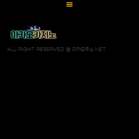
ALL RIGHT RESERVED @ 마카오주소.NET