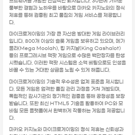
프트웨어를 개발한 전설적인 회사입니다. 30년에 가까운
풍부한 경험과 노하우를 바탕으로 마카오 카지노와의 정식
제휴를 통해 검증된 최고 품질의 게임 서비스를 제공합니
다.
마이크로게이밍의 가장 큰 자산은 방대한 게임 라이브러리
입니다. 800개 이상의 슬롯 게임을 보유하고 있으며, 메가
물라(Mega Moolah), 킹 카지날(King Cashalot)
등의 프로그레시브 잭팟 게임으로 수많은 백만장자를 탄생
시켰습니다. 이러한 잭팟 시스템은 소액 베팅으로도 인생을
바꿀 수 있는 거대한 상금을 노릴 수 있게 해줍니다.
마이크로게이밍의 기술적 우수성은 업계 표준을 제시합니
다. 모든 게임은 엄격한 품질 관리 과정을 거쳐 개발되며,
독립적인 감사기관의 정기적인 검증을 통해 공정성을 보장
받습니다. 또한 최신 HTML5 기술을 활용하여 PC와 모
바일 모든 플랫폼에서 완벽하게 작동하는 게임을 제공합니
다.
마카오 카지노와 마이크로게이밍의 정식 제휴는 신뢰성과