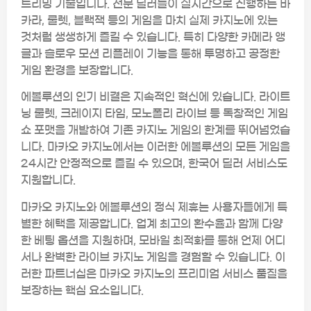
트리밍 기술입니다. 전문 딜러들이 실시간으로 진행하는 바
카라, 룰렛, 블랙잭 등의 게임을 마치 실제 카지노에 있는
것처럼 생생하게 즐길 수 있습니다. 특히 다양한 카메라 앵
글과 슬로우 모션 리플레이 기능을 통해 투명하고 공정한
게임 환경을 보장합니다.
에볼루션의 인기 비결은 지속적인 혁신에 있습니다. 라이트
닝 룰렛, 크레이지 타임, 모노폴리 라이브 등 독창적인 게임
쇼 포맷을 개발하여 기존 카지노 게임의 한계를 뛰어넘었습
니다. 마카오 카지노에서는 이러한 에볼루션의 모든 게임을
24시간 안정적으로 즐길 수 있으며, 한국어 딜러 서비스도
지원합니다.
마카오 카지노와 에볼루션의 정식 제휴는 사용자들에게 특
별한 혜택을 제공합니다. 업계 최고의 환수율과 함께 다양
한 베팅 옵션을 지원하며, 모바일 최적화를 통해 언제 어디
서나 완벽한 라이브 카지노 게임을 경험할 수 있습니다. 이
러한 파트너십은 마카오 카지노의 프리미엄 서비스 품질을
보장하는 핵심 요소입니다.