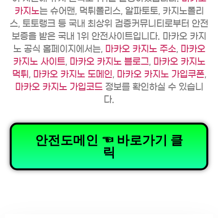
카지노
는 슈어맨, 먹튀폴리스, 알파토토, 카지노폴리
스, 토토랭크 등 국내 최상위 검증커뮤니티로부터 안전
보증을 받은 국내 1위 안전사이트입니다. 마카오 카지
노 공식 홈페이지에서는,
마카오 카지노 주소
,
마카오
카지노 사이트
,
마카오 카지노 블로그
,
마카오 카지노
먹튀
,
마카오 카지노 도메인
,
마카오 카지노 가입쿠폰
,
마카오 카지노 가입코드
정보를 확인하실 수 있습니
다.
안전도메인 ☜ 바로가기 클
릭