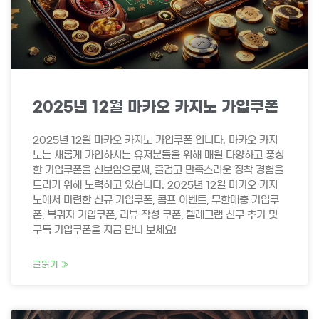
2025년 12월 마카오 카지노 가입쿠폰
2025년 12월 마카오 카지노 가입쿠폰 입니다. 마카오 카지
노는 새롭게 가입하시는 유저분들을 위해 매월 다양하고 풍성
한 가입쿠폰을 선보임으로써, 즐겁고 만족스러운 정착 경험을
드리기 위해 노력하고 있습니다. 2025년 12월 마카오 카지
노에서 마련한 신규 가입쿠폰, 콤프 이벤트, 무한매충 가입쿠
폰, 복귀자 가입쿠폰, 리뷰 작성 쿠폰, 텔레그램 친구 추가 및
구독 가입쿠폰을 지금 만나 보세요!
글읽기 »