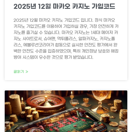
2025년 12월 마카오 카지노 가입코드
2025년 12월 마카오 카지노 가입코드 입니다. 정식 마카오
카지노 가입코드를 이용하여 가입하실 경우, 가장 안전하게 카
지노를 즐기실 수 있습니다. 마카오 카지노는 1세대 메이저 카
지노 사이트로서, 슈어맨, 먹튀폴리스, 알파카지노, 카지노폴
리스, 에볼루션코리아가 합동으로 실시한 안전도 평가에서 완
벽한 안전도 수준을 입증하였으며, 특히 개인정보 보호와 해킹
방어 시스템이 우수한 것으로 평가 받았습니다.
글읽기 »