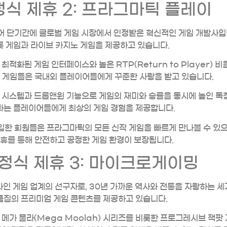
정식 제휴 2: 프라그마틱 플레이
되어 단기간에 글로벌 게임 시장에서 인정받은 혁신적인 게임 개발사입
롯 게임과 라이브 카지노 게임을 제공하고 있습니다.
화된 게임 인터페이스와 높은 RTP(Return to Player) 비
슬롯 게임들은 국내외 플레이어들에게 꾸준한 사랑을 받고 있습니다.
시스템과 드롭앤윈 기능으로 게임의 재미와 승률을 동시에 높인 독
과는 플레이어들에게 최상의 게임 경험을 제공합니다.
입한 회원들은 프라그마틱의 모든 신작 게임을 빠르게 만나볼 수 있
제휴를 통해 안전하고 공정한 게임 환경이 보장됩니다.
 정식 제휴 3: 마이크로게이밍
온라인 게임 업계의 선구자로, 30년 가까운 역사와 전통을 자랑하는 
품질의 프리미엄 게임 콘텐츠를 제공하고 있습니다.
가 물라(Mega Moolah) 시리즈를 비롯한 프로그레시브 잭팟 