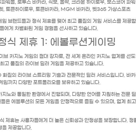
파워볼, 로투스 바카라, 식보, 홀짝, 크라운 하이로우, 보스코어 파워
렛, 토큰하이로우, 토큰바카라, MGM 바카라, 벳365 가상스포츠
게임 브랜드들과 정식 제휴를 맺어 최고 품질의 게임 서비스를 제공합
들에게 차별화된 게임 경험을 선사하고 있습니다.
 정식 제휴 1: 에볼루션게이밍
라이브 카지노 게임의 절대 강자로, 전 세계 온라인 카지노 업계를 
 최고 품질의 라이브 딜러 게임을 제공하고 있습니다.
 화질의 라이브 스트리밍 기술과 전문적인 딜러 서비스입니다. 바카라
 게임까지 다양한 포트폴리오를 보유하고 있습니다.
카지노와 동일한 환경에서 진행되며, 다양한 언어를 지원하는 전문 
들은 에볼루션의 모든 게임을 안정적으로 즐길 수 있으며, 업계 최고
 제휴는 사용자들에게 더 높은 신뢰성과 안정성을 보장합니다. 정품
경을 제공합니다.