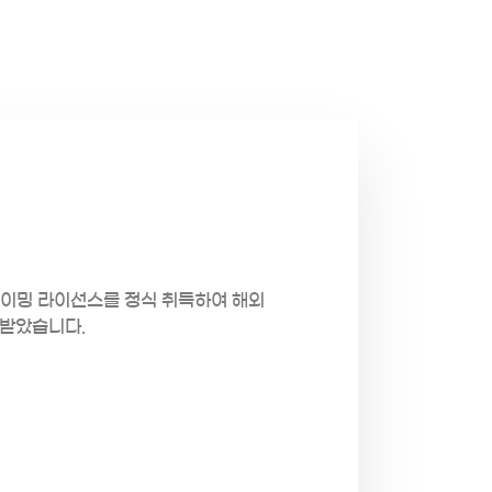
게이밍 라이선스를 정식 취득하여 해외
인받았습니다.