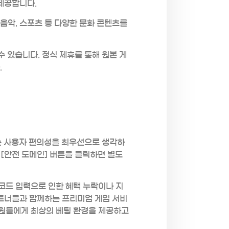
제공합니다.
음악, 스포츠 등 다양한 문화 콘텐츠를
 있습니다. 정식 제휴를 통해 원본 게
.
는 사용자 편의성을 최우선으로 생각하
[안전 도메인] 버튼을 클릭하면 별도
코드 입력으로 인한 혜택 누락이나 지
파트너들과 함께하는 프리미엄 게임 서비
회원들에게 최상의 베팅 환경을 제공하고