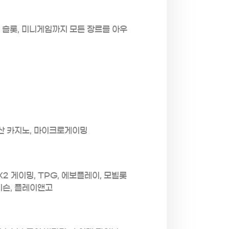
 슬롯, 미니게임까지 모든 장르를 아우
이산 카지노, 마이크로게이밍
2 게이밍, TPG, 에보플레이, 모빌롯
이슨, 플레이앤고