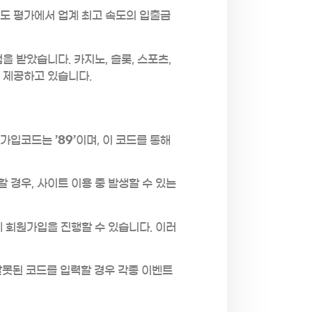
도 평가에서 업계 최고 속도의 입출금
 받았습니다. 카지노, 슬롯, 스포츠,
 제공하고 있습니다.
식 가입코드는
’89’
이며, 이 코드를 통해
경우, 사이트 이용 중 발생할 수 있는
 회원가입을 진행할 수 있습니다. 이러
잘못된 코드를 입력할 경우 각종 이벤트