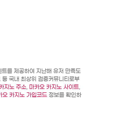
벤트를 제공하여 지난해 유저 만족도
크 등 국내 최상위 검증커뮤니티로부
카지노 주소
,
마카오 카지노 사이트
,
카오 카지노 가입코드
정보를 확인하