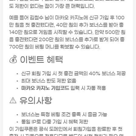
도 제한이 없다는 점이 가장 큰 매력입니다.
예를 들어 김철수 님이 마카오 카지노에 신규 가입 후 100
만 원을 첫 충전했다면, 40만 원의 추가 보너스를 받아 총
140만 원으로 게임을 시작할 수 있습니다. 만약 500만 원
을 충전했다면 200만 원의 보너스를 추가로 받게 되어 총
700만 원의 베팅 머니를 확보할 수 있습니다.
💰 이벤트 혜택
신규 회원 가입 시 첫 충전 금액의 40% 보너스 제공
최대 보너스 한도 제한 없음
마카오 카지노 가입코드
입력 시 자동 적용
⚠️ 유의사항
보너스는 특정 베팅 조건 충족 시 출금 가능
동일 IP로 다중 가입 시 혜택 제한
이 가입쿠폰은 공식 도메인에서 회원가입을 완료한 후 첫