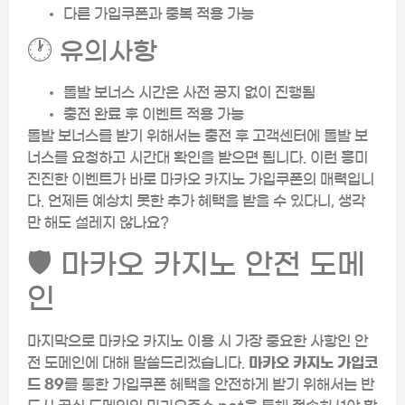
다른 가입쿠폰과 중복 적용 가능
🕐 유의사항
돌발 보너스 시간은 사전 공지 없이 진행됨
충전 완료 후 이벤트 적용 가능
돌발 보너스를 받기 위해서는 충전 후 고객센터에 돌발 보
너스를 요청하고 시간대 확인을 받으면 됩니다. 이런 흥미
진진한 이벤트가 바로 마카오 카지노 가입쿠폰의 매력입니
다. 언제든 예상치 못한 추가 혜택을 받을 수 있다니, 생각
만 해도 설레지 않나요?
🛡️ 마카오 카지노 안전 도메
인
마지막으로 마카오 카지노 이용 시 가장 중요한 사항인 안
전 도메인에 대해 말씀드리겠습니다.
마카오 카지노 가입코
드 89
를 통한 가입쿠폰 혜택을 안전하게 받기 위해서는 반