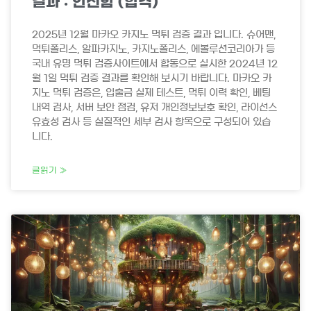
결과 : 안전함 (합격)
2025년 12월 마카오 카지노 먹튀 검증 결과 입니다. 슈어맨,
먹튀폴리스, 알파카지노, 카지노폴리스, 에볼루션코리아가 등
국내 유명 먹튀 검증사이트에서 합동으로 실시한 2024년 12
월 1일 먹튀 검증 결과를 확인해 보시기 바랍니다. 마카오 카
지노 먹튀 검증은, 입출금 실제 테스트, 먹튀 이력 확인, 베팅
내역 검사, 서버 보안 점검, 유저 개인정보보호 확인, 라이선스
유효성 검사 등 실질적인 세부 검사 항목으로 구성되어 있습
니다.
글읽기 »