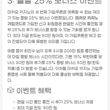
3: 돌발 25% 보너스 이벤트
마카오 카지노의 세 번째 가입쿠폰은 예측할 수 없는 재미
가 있는 돌발 25% 보너스 이벤트입니다.
마카오 카지노
가입코드
로 가입한 신규 회원들은 랜덤한 시간에 충전할 경
우 25%의 추가 보너스를 받을 수 있는 기회를 얻게 됩니
다. 최대 지급 한도는 50만 원이며, 이 가입쿠폰은 예고 없
이 진행되어 더욱 특별한 의미를 가집니다.
예를 들어 최민수 님이 오후 3시경 200만 원을 충전했는
데 마침 돌발 보너스 시간이었다면, 기본 15% 무한매충 보
너스 30만 원에 추가로 25% 돌발 보너스 50만 원(한도
적용)을 더 받을 수 있습니다. 이처럼 마카오 카지노 가입쿠
폰들은 서로 중복 적용되어 더욱 풍성한 혜택을 제공합니
다.
🎲 이벤트 혜택
랜덤 시간 동안 충전 시 추가 25% 보너스 제공
최대 지급 한도: 50만 원