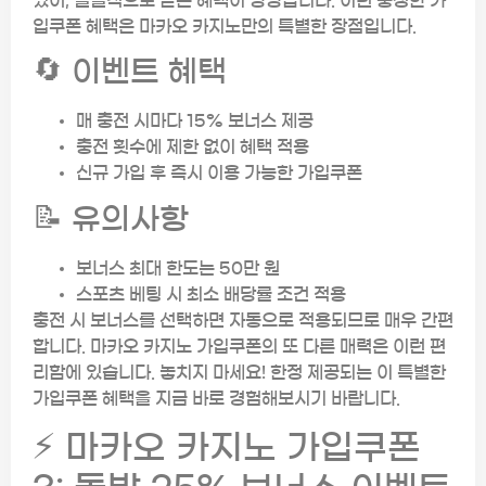
입쿠폰 혜택은 마카오 카지노만의 특별한 장점입니다.
🔄 이벤트 혜택
매 충전 시마다 15% 보너스 제공
충전 횟수에 제한 없이 혜택 적용
신규 가입 후 즉시 이용 가능한 가입쿠폰
📝 유의사항
보너스 최대 한도는 50만 원
스포츠 베팅 시 최소 배당률 조건 적용
충전 시 보너스를 선택하면 자동으로 적용되므로 매우 간편
합니다. 마카오 카지노 가입쿠폰의 또 다른 매력은 이런 편
리함에 있습니다. 놓치지 마세요! 한정 제공되는 이 특별한
가입쿠폰 혜택을 지금 바로 경험해보시기 바랍니다.
⚡ 마카오 카지노 가입쿠폰