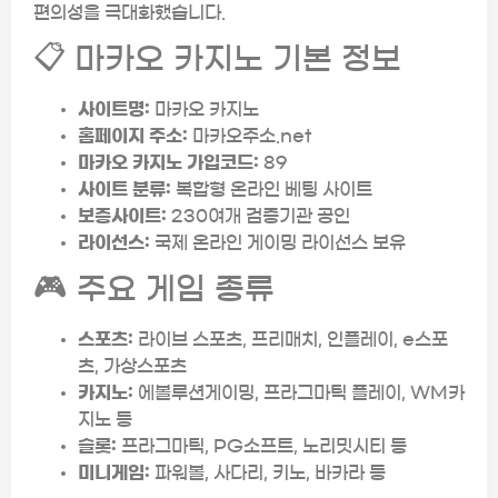
편의성을 극대화했습니다.
📋 마카오 카지노 기본 정보
사이트명:
마카오 카지노
홈페이지 주소:
마카오주소.net
마카오 카지노 가입코드:
89
사이트 분류:
복합형 온라인 베팅 사이트
보증사이트:
230여개 검증기관 공인
라이선스:
국제 온라인 게이밍 라이선스 보유
🎮 주요 게임 종류
스포츠:
라이브 스포츠, 프리매치, 인플레이, e스포
츠, 가상스포츠
카지노:
에볼루션게이밍, 프라그마틱 플레이, WM카
지노 등
슬롯:
프라그마틱, PG소프트, 노리밋시티 등
미니게임:
파워볼, 사다리, 키노, 바카라 등