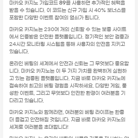
마카오 카지노 가입코드
89
를 사용하면 추가적인 혜택을
받을 수 있습니다. 이 코드는 신규 가입 시 40% 보너스를
포함한 다양한 이벤트 참여의 열쇠가 됩니다.
마카오 카지노는 230여 개의 신뢰할 수 있는 보증 사이트
에서 인증받은 안전한 플랫폼입니다. 정기적인 보안 검증과
24시간 모니터링 시스템을 통해 사용자의 안전을 지키고
있습니다.
온라인 베팅의 세계에서 안전과 신뢰는 그 무엇보다 중요합
니다. 마카오 카지노는 이 두 가지 가치를 완벽하게 실현하
고 있는 검증된 플랫폼입니다. 지금 바로 마카오 카지노에
접속하여 최고의 베팅 경험을 시작하세요. 다양한 게임, 풍
성한 이벤트, 그리고 무엇보다 안전한 환경이 여러분을 기
다리고 있습니다.
마카오 카지노와 함께라면, 여러분의 베팅 라이프는 한층
더 즐겁고 안전해질 것입니다. 지금 바로 마카오 카지노의
세계로 여러분을 초대합니다!