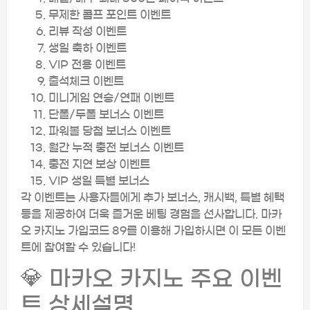
무제한 콤프 포인트 이벤트
리뷰 작성 이벤트
생일 축하 이벤트
VIP 전용 이벤트
출석체크 이벤트
미니게임 연승/연패 이벤트
단폴/두폴 보너스 이벤트
파워볼 당첨 보너스 이벤트
월간 누적 충전 보너스 이벤트
충전 지연 보상 이벤트
VIP 생일 특별 보너스
각 이벤트는 사용자들에게 추가 보너스, 캐시백, 특별 혜택
등을 제공하여 더욱 즐거운 베팅 경험을 선사합니다. 마카
오 카지노 가입코드 89를 이용해 가입하시면 이 모든 이벤
트에 참여할 수 있습니다!
💎 마카오 카지노 주요 이벤
트 상세설명