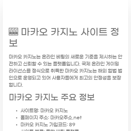
🎰 마카오 카지노 사이트 정
보
마카오 카지노는 온라인 베팅의 새로운 기준을 제시하는 안
전하고 신뢰할 수 있는 플랫폼입니다. 국제 온라인 게이밍
라이선스를 정식으로 취득한 마카오 카지노는 해외 합법 법
인으로 운영되고 있어 사용자들에게 최고의 안정성을 보장
합니다.
마카오 카지노 주요 정보
사이트명: 마카오 카지노
홈페이지 주소: 마카오주소.net
마카오 카지노 가입코드: 89