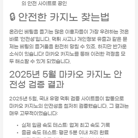
의 안전 사이트로 공인
🔒 안전한 카지노 찾는법
온라인 베팅을 즐기는 많은 이용자들이 가장 우려하는 것은
바로 ‘안전성’입니다. 먹튀 사고나 개인정보 유출과 같은 문
제는 베팅의 즐거움을 완전히 망칠 수 있죠. 하지만 반가운
소식이 있습니다! 마카오 카지노를 통해 이러한 걱정을 모
두 해소할 수 있게 되었습니다.
2025년 5월 마카오 카지노 안
전성 검증 결과
2025년 5월, 국내 유명 먹튀 검증 사이트들이 합동으로
마카오 카지노의 안전성을 철저히 검증했습니다. 그 결과는
매우 고무적이었습니다:
실제 입금 속도 테스트: 업계 최고 속도 기록
출금 속도 테스트: 평균 5분 이내 처리 완료