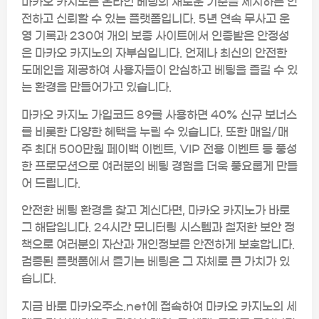
마카오 카지노는 온라인 베팅의 새로운 기준을 제시하는 안
전하고 신뢰할 수 있는 플랫폼입니다. 5년 연속 무사고 운
영 기록과 230여 개의 보증 사이트에서 인증받은 안정성
은 마카오 카지노의 자부심입니다. 언제나 최신의 안전한
도메인을 제공하여 사용자들이 안심하고 베팅을 즐길 수 있
는 환경을 만들어가고 있습니다.
마카오 카지노 가입코드 89를 사용하면 40% 신규 보너스
를 비롯한 다양한 혜택을 누릴 수 있습니다. 또한 매일/매
주 최대 500만원 페이백 이벤트, VIP 전용 이벤트 등 풍성
한 프로모션으로 여러분의 베팅 경험을 더욱 풍요롭게 만들
어 드립니다.
안전한 베팅 환경을 찾고 계신다면, 마카오 카지노가 바로
그 해답입니다. 24시간 모니터링 시스템과 철저한 보안 정
책으로 여러분의 자산과 개인정보를 안전하게 보호합니다.
검증된 플랫폼에서 즐기는 베팅은 그 자체로 큰 가치가 있
습니다.
지금 바로 마카오주소.net에 접속하여 마카오 카지노의 세