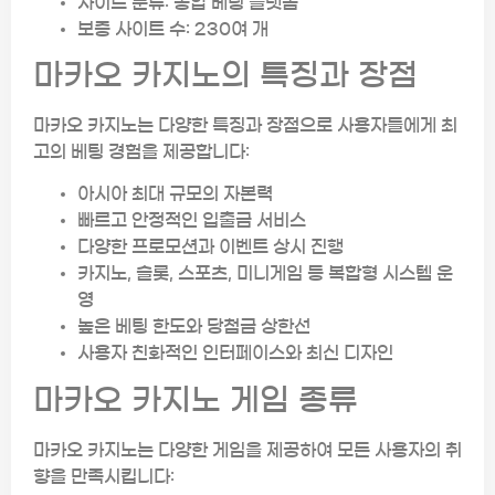
사이트 분류: 종합 베팅 플랫폼
보증 사이트 수: 230여 개
마카오 카지노의 특징과 장점
마카오 카지노는 다양한 특징과 장점으로 사용자들에게 최
고의 베팅 경험을 제공합니다:
아시아 최대 규모의 자본력
빠르고 안정적인 입출금 서비스
다양한 프로모션과 이벤트 상시 진행
카지노, 슬롯, 스포츠, 미니게임 등 복합형 시스템 운
영
높은 베팅 한도와 당첨금 상한선
사용자 친화적인 인터페이스와 최신 디자인
마카오 카지노 게임 종류
마카오 카지노는 다양한 게임을 제공하여 모든 사용자의 취
향을 만족시킵니다: