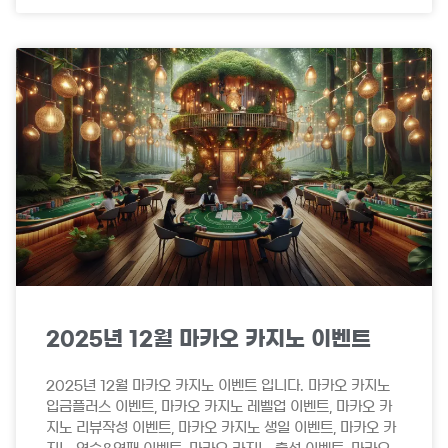
2025년 12월 마카오 카지노 이벤트
2025년 12월 마카오 카지노 이벤트 입니다. 마카오 카지노
입금플러스 이벤트, 마카오 카지노 레벨업 이벤트, 마카오 카
지노 리뷰작성 이벤트, 마카오 카지노 생일 이벤트, 마카오 카