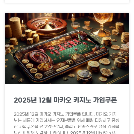
2025년 12월 마카오 카지노 가입쿠폰
2025년 12월 마카오 카지노 가입쿠폰 입니다. 마카오 카지
노는 새롭게 가입하시는 유저분들을 위해 매월 다양하고 풍성
한 가입쿠폰을 선보임으로써, 즐겁고 만족스러운 정착 경험을
드리기 위해 노력하고 있습니다. 2025년 12월 마카오 카지