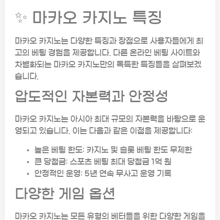
✨ 마카오 카지노 특징
마카오 카지노는 다양한 특징과 장점으로 사용자들에게 최
고의 베팅 경험을 제공합니다. 다른 온라인 베팅 사이트와
차별화되는 마카오 카지노만의 독특한 특징들을 살펴보겠
습니다.
압도적인 자본력과 안정성
마카오 카지노는 아시아 최대 규모의 자본력을 바탕으로 운
영되고 있습니다. 이는 다음과 같은 이점을 제공합니다:
높은 베팅 한도: 카지노 및 슬롯 베팅 한도 무제한
큰 당첨금: 스포츠 베팅 최대 당첨금 1억 원
안정적인 운영: 5년 연속 무사고 운영 기록
다양한 게임 옵션
마카오 카지노는 모든 유형의 베터들을 위한 다양한 게임을