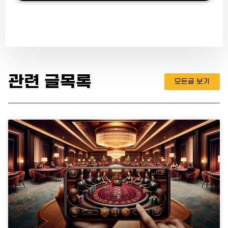
관련 글목록
모든글 보기