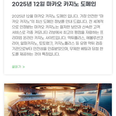
2025년 12월 마카오 카지노 도메인
2025년 12월 마카오 카지노 도메인 입니다. 가장 안전한 “마
카오 카지노”의 최신 도메인 정보를 안내 드립니다. 전 세계적
으로 인정받는 마카오 카지노는 철저한 보안과 신속한 고객
서비스로 각종 커뮤니티 리뷰에서 최고의 평점을 자랑하는 프
리미엄 온라인 카지노 사이트입니다. 먹튀폴리스, 에볼루션코
리아, 알파카지노, 토토랭크, 카지노폴리스 등 유명 먹튀 검증
기관으로부터 안전성을 인증받았으며, 무제한 베팅과 당첨 한
도를 제공하는 것이 특징입니다.
글읽기 »