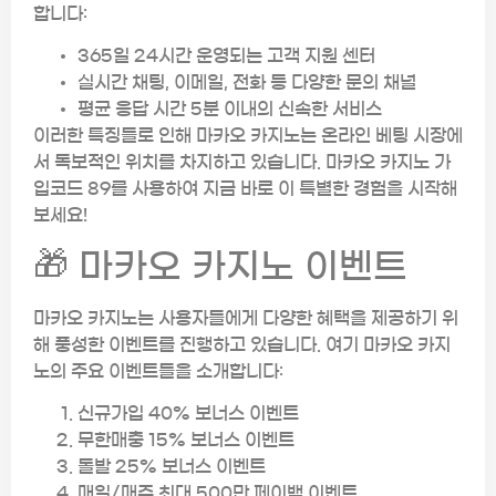
합니다:
365일 24시간 운영되는 고객 지원 센터
실시간 채팅, 이메일, 전화 등 다양한 문의 채널
평균 응답 시간 5분 이내의 신속한 서비스
이러한 특징들로 인해 마카오 카지노는 온라인 베팅 시장에
서 독보적인 위치를 차지하고 있습니다. 마카오 카지노 가
입코드 89를 사용하여 지금 바로 이 특별한 경험을 시작해
보세요!
🎁 마카오 카지노 이벤트
마카오 카지노는 사용자들에게 다양한 혜택을 제공하기 위
해 풍성한 이벤트를 진행하고 있습니다. 여기 마카오 카지
노의 주요 이벤트들을 소개합니다:
신규가입 40% 보너스 이벤트
무한매충 15% 보너스 이벤트
돌발 25% 보너스 이벤트
매일/매주 최대 500만 페이백 이벤트