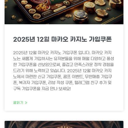
2025년 12월 마카오 카지노 가입쿠폰
2025년 12월 마카오 카지노 가입쿠폰 입니다. 마카오 카지
노는 새롭게 가입하시는 유저분들을 위해 매월 다양하고 풍성
한 가입쿠폰을 선보임으로써, 즐겁고 만족스러운 정착 경험을
드리기 위해 노력하고 있습니다. 2025년 12월 마카오 카지
노에서 마련한 신규 가입쿠폰, 콤프 이벤트, 무한매충 가입쿠
폰, 복귀자 가입쿠폰, 리뷰 작성 쿠폰, 텔레그램 친구 추가 및
구독 가입쿠폰을 지금 만나 보세요!
글읽기 »