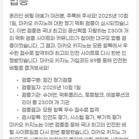
입증
온라인 베팅 애호가 여러분, 주목해 주세요! 2025년 10월
1일, 마카오 카지노에 대한 정기 먹튀 검증이 실시되었습니
다. 이번 검증은 국내 최고의 공신력을 자랑하는 230여 개
의 먹튀 검증 사이트와 커뮤니티가 참여한 대규모 합동 검
증이었습니다. 그 결과, 마카오 카지노는 모든 항목에서 우
수한 점수로 합격하며 최고의 안전 사이트로 다시 한번 인
정받았습니다. 마카오 카지노 가입코드 89를 통해 안전한
베팅을 즐겨보세요!
검증구분: 월간 정기검증
검증일자: 2025년 10월 1일
검증기관: 슈어맨, 먹튀폴리스, 토토랭크, 에볼루션코
리아 등 230여 개 기관
검증결과: 모든 항목 우수 점수로 합격
검사항목: 안전도 평가, 시스템 평가, 부가적 평가
마카오 카지노는 이번 검증을 통해 국내 최고의 안전한 베
팅 사이트임을 다시 한번 증명했습니다. 마카오 카지노 가