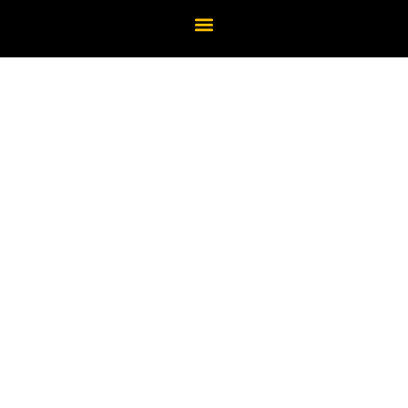
2025년
10월 마카