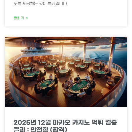
도를 제공하는 것이 특징입니다.
글읽기 »
2025년 12월 마카오 카지노 먹튀 검증
결과 : 안전함 (합격)