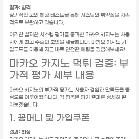
결과: 합격
정기적인 모의 해킹 테스트를 통해 시스템의 취약점을 지속
적으로 보완하고 있습니다.
이러한 철저한 시스템 평가를 통과한 마카오 카지노는 사용
자에게 최고 수준의 보안을 제공합니다. 마카오 카지노 가
입코드를 이용해 지금 바로 안전한 베팅을 경험해보세요!
마카오 카지노 먹튀 검증: 부
가적 평가 세부 내용
마카오 카지노의 부가적 평가는 사용자 경험과 만족도를 중
심으로 이루어졌습니다. 각 항목별 평가 결과를 상세히 알
아보겠습니다:
1. 꽁머니 및 가입쿠폰
결과: 최상