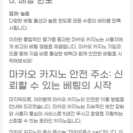
5. 베팅 한도
결과: 높음
다양한 베팅 옵션과 높은 한도로 모든 수준의 베터를 만족
시킵니다.
이러한 종합적인 평가를 통과한 마카오 카지노는 사용자에
게 최고의 베팅 경험을 제공합니다. 마카오 카지노 가입코
드를 통해 지금 바로 풍성한 혜택과 함께 안전한 베팅을 시
작해보세요!
마카오 카지노 안전 주소: 신
뢰할 수 있는 베팅의 시작
마지막으로, 여러분께 마카오 카지노의 안전한 이용 방법을
안내해 드리겠습니다. 마카오 카지노는 지속적인 보안 강화
와 사용자 중심의 서비스로 5년간 무사고 운영을 자랑하는
신뢰할 수 있는 온라인 카지노입니다.
마카오 카지노의 공식 주소는 “마카오주소.net”입니다. 이