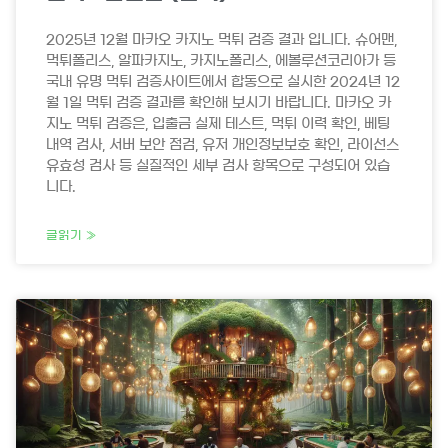
2025년 12월 마카오 카지노 먹튀 검증 결과 입니다. 슈어맨,
먹튀폴리스, 알파카지노, 카지노폴리스, 에볼루션코리아가 등
국내 유명 먹튀 검증사이트에서 합동으로 실시한 2024년 12
월 1일 먹튀 검증 결과를 확인해 보시기 바랍니다. 마카오 카
지노 먹튀 검증은, 입출금 실제 테스트, 먹튀 이력 확인, 베팅
내역 검사, 서버 보안 점검, 유저 개인정보보호 확인, 라이선스
유효성 검사 등 실질적인 세부 검사 항목으로 구성되어 있습
니다.
글읽기 »