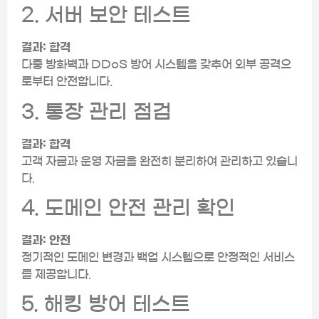
2. 서버 보안 테스트
결과: 합격
다중 방화벽과 DDoS 방어 시스템을 갖추어 외부 공격으
로부터 안전합니다.
3. 통장 관리 점검
결과: 합격
고객 자금과 운영 자금을 완전히 분리하여 관리하고 있습니
다.
4. 도메인 안전 관리 확인
결과: 안전
정기적인 도메인 변경과 백업 시스템으로 안정적인 서비스
를 제공합니다.
5. 해킹 방어 테스트