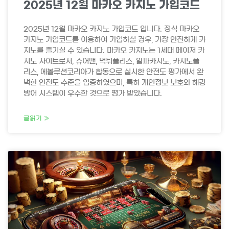
2025년 12월 마카오 카지노 가입코드
2025년 12월 마카오 카지노 가입코드 입니다. 정식 마카오
카지노 가입코드를 이용하여 가입하실 경우, 가장 안전하게 카
지노를 즐기실 수 있습니다. 마카오 카지노는 1세대 메이저 카
지노 사이트로서, 슈어맨, 먹튀폴리스, 알파카지노, 카지노폴
리스, 에볼루션코리아가 합동으로 실시한 안전도 평가에서 완
벽한 안전도 수준을 입증하였으며, 특히 개인정보 보호와 해킹
방어 시스템이 우수한 것으로 평가 받았습니다.
글읽기 »