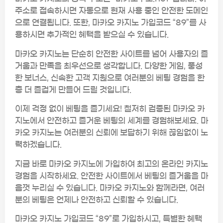
주소로 접속하시면 자동으로 현재 사용 중인 안전한 도메인
으로 연결됩니다. 또한, 마카오 카지노 가입코드 “89”를 사
용하시면 추가적인 혜택을 받으실 수 있습니다.
마카오 카지노는 단순히 안전한 사이트를 넘어 사용자의 즐
거움과 만족을 최우선으로 생각합니다. 다양한 게임, 풍성
한 보너스, 신속한 고객 지원으로 여러분의 베팅 경험을 한
층 더 즐겁게 만들어 드릴 것입니다.
이제 걱정 없이 베팅을 즐기세요! 철저히 검증된 마카오 카
지노에서 안전하고 즐거운 베팅의 세계를 경험해보세요. 마
카오 카지노는 여러분의 신뢰에 보답하기 위해 끊임없이 노
력하겠습니다.
지금 바로 마카오 카지노에 가입하여 최고의 온라인 카지노
경험을 시작하세요. 안전한 사이트에서 베팅의 즐거움을 마
음껏 누리실 수 있습니다. 마카오 카지노와 함께라면, 여러
분의 베팅은 언제나 안전하고 신뢰할 수 있습니다.
마카오 카지노 가입코드 “89”로 가입하시고, 특별한 혜택