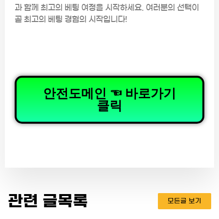
과 함께 최고의 베팅 여정을 시작하세요. 여러분의 선택이
곧 최고의 베팅 경험의 시작입니다!
안전도메인 ☜ 바로가기
클릭
관련 글목록
모든글 보기