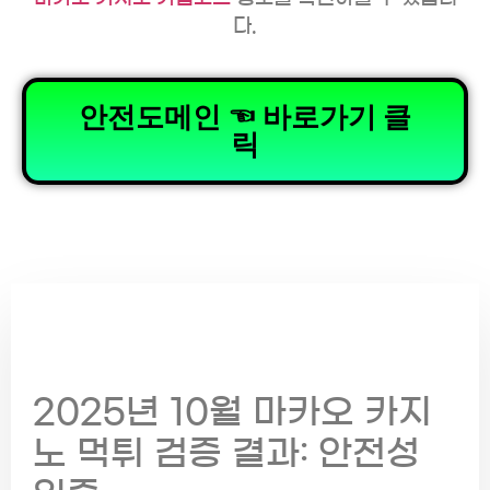
다.
안전도메인 ☜ 바로가기 클
릭
2025년 10월 마카오 카지
노 먹튀 검증 결과: 안전성