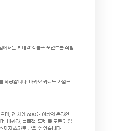
임에서는 최대 4% 콤프 포인트를 적립
를 제공합니다. 마카오 카지노 가입코
며, 전 세계 600개 이상의 온라인
 바카라, 블랙잭, 룰렛 등 모든 게임
스까지 추가로 받을 수 있습니다.