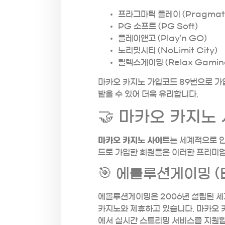
프라그마틱 플레이 (Pragmatic
PG 소프트 (PG Soft)
플레이앤고 (Play’n GO)
노리밋시티 (NoLimit City)
릴렉스게이밍 (Relax Gamin
마카오 카지노 가입코드 89번으로 가
받을 수 있어 더욱 유리합니다.
🤝 마카오 카지노
마카오 카지노 사이트
는 세계적으로 
드로 가입한 회원들은 이러한 프리미엄
🎯 에볼루션게이밍 (Ev
에볼루션게이밍은 2006년 설립된 세계
카지노와 제휴하고 있습니다. 마카오 카
에서 실시간 스트리밍 서비스를 지원합