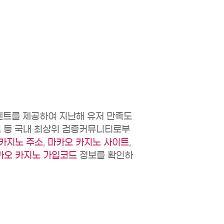
벤트를 제공하여 지난해 유저 만족도
크 등 국내 최상위 검증커뮤니티로부
카지노 주소
,
마카오 카지노 사이트
,
카오 카지노 가입코드
정보를 확인하