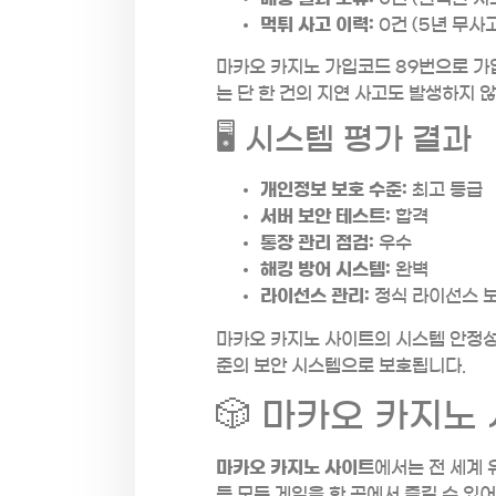
먹튀 사고 이력:
0건 (5년 무사
마카오 카지노 가입코드 89번으로 가
는 단 한 건의 지연 사고도 발생하지 
🖥️ 시스템 평가 결과
개인정보 보호 수준:
최고 등급
서버 보안 테스트:
합격
통장 관리 점검:
우수
해킹 방어 시스템:
완벽
라이선스 관리:
정식 라이선스 
마카오 카지노 사이트의 시스템 안정성
준의 보안 시스템으로 보호됩니다.
🎲 마카오 카지노
마카오 카지노 사이트
에서는 전 세계 
등 모든 게임을 한 곳에서 즐길 수 있