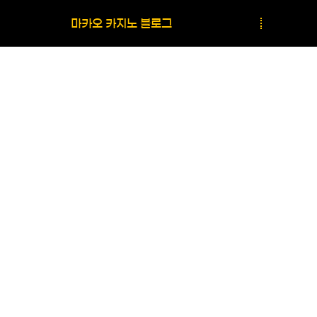
마카오 카지노 블로그
5년 11월 마카오 카지노