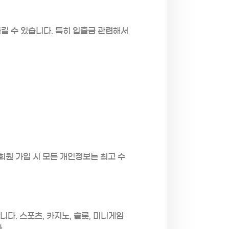
길 수 있습니다. 특히 입출금 관련해서
원 가입 시 모든 개인정보는 최고 수
다. 스포츠, 카지노, 슬롯, 미니게임
.