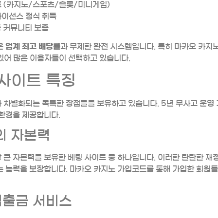
 (카지노/스포츠/슬롯/미니게임)
라이선스 정식 취득
증 커뮤니티 보증
은
업계 최고 배당률
과 무제한 환전 시스템입니다. 특히 마카오 카지노
 있어 많은 이용자들이 선택하고 있습니다.
 사이트 특징
 차별화되는 독특한 장점들을 보유하고 있습니다. 5년 무사고 운영
 환경을 제공합니다.
의 자본력
 큰 자본력을 보유한 베팅 사이트 중 하나입니다. 이러한 탄탄한 재정
는 능력을 보장합니다. 마카오 카지노 가입코드를 통해 가입한 회원들
입출금 서비스