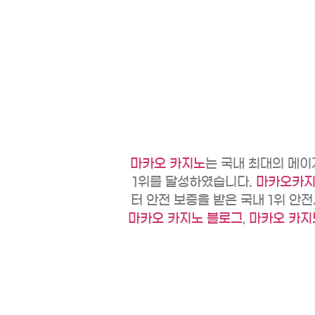
마카오 카지노
는 국내 최대의 메
1위를 달성하였습니다.
마카오카
터 안전 보증을 받은 국내 1위 
마카오 카지노 블로그
,
마카오 카지