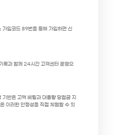
 가입코드 89번을 통해 가입하면 신
 기록과 함께 24시간 고객센터 운영으
 기반은 고액 베팅과 대용량 당첨금 지
은 이러한 안정성을 직접 체험할 수 있