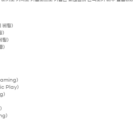
 베팅)
팅)
베팅)
등)
aming)
 Play)
g)
)
ng)