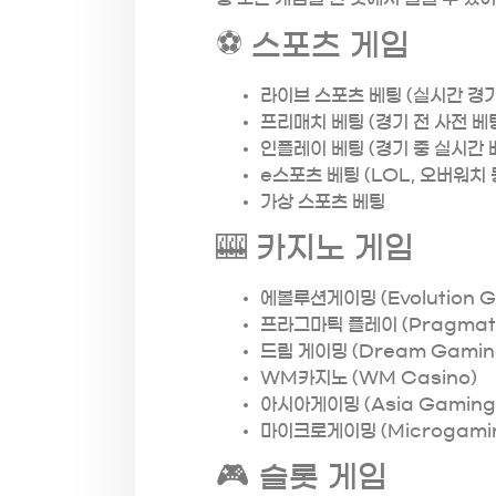
⚽ 스포츠 게임
라이브 스포츠 베팅 (실시간 경기
프리매치 베팅 (경기 전 사전 베
인플레이 베팅 (경기 중 실시간 
e스포츠 베팅 (LOL, 오버워치 
가상 스포츠 베팅
🎰 카지노 게임
에볼루션게이밍 (Evolution G
프라그마틱 플레이 (Pragmatic
드림 게이밍 (Dream Gamin
WM카지노 (WM Casino)
아시아게이밍 (Asia Gaming
마이크로게이밍 (Microgami
🎮 슬롯 게임